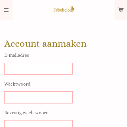
Ga
direct
naar
de
hoofdinhoud
Account aanmaken
E-mailadres
Wachtwoord
Bevestig wachtwoord