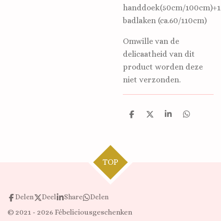
handdoek(50cm/100cm)+1
badlaken (ca.60/110cm)
Omwille van de
delicaatheid van dit
product worden deze
niet verzonden.
D
D
S
D
e
e
h
e
l
e
a
l
e
l
r
e
n
e
n
TOP
Delen
Deel
Share
Delen
© 2021 - 2026 Fébeliciousgeschenken