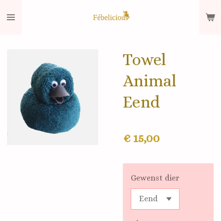
Ga
direct
naar
de
Towel
hoofdinhoud
Animal
Eend
€ 15,00
Gewenst dier