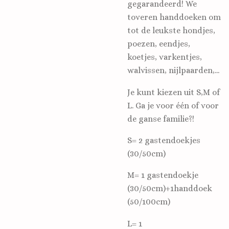
gegarandeerd! We
toveren handdoeken om
tot de leukste hondjes,
poezen, eendjes,
koetjes, varkentjes,
walvissen, nijlpaarden,...
Je kunt kiezen uit S,M of
L. Ga je voor één of voor
de ganse familie?!
S= 2 gastendoekjes
(30/50cm)
M= 1 gastendoekje
(30/50cm)+1handdoek
(50/100cm)
L= 1