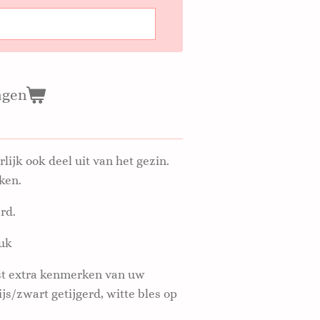
agen
ijk ook deel uit van het gezin.
eken.
rd.
tuk
ust extra kenmerken van uw
ijs/zwart getijgerd, witte bles op