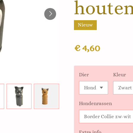
houten
Nieuw
€ 4,60
Dier
Kleur
Hondenrassen
Extra info