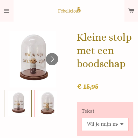
Ga
direct
naar
de
Kleine stolp
hoofdinhoud
met een
boodschap
€ 15,95
Tekst