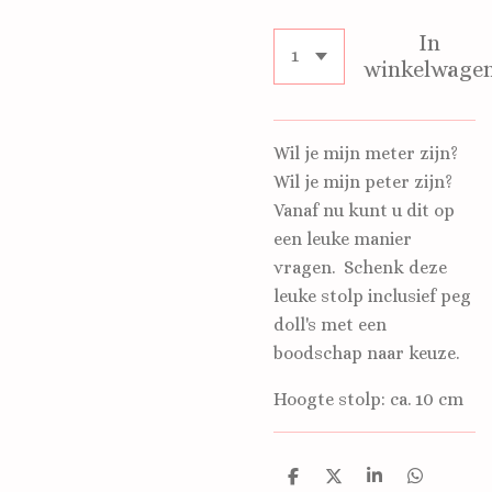
In
winkelwage
Wil je mijn meter zijn?
Wil je mijn peter zijn?
Vanaf nu kunt u dit op
een leuke manier
vragen. Schenk deze
leuke stolp inclusief peg
doll's met een
boodschap naar keuze.
Hoogte stolp: ca. 10 cm
D
D
S
D